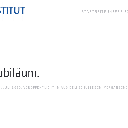
STARTSEITE
UNSERE S
Jubiläum.
. JULI 2025
. VERÖFFENTLICHT IN
AUS DEM SCHULLEBEN
,
VERGANGENE