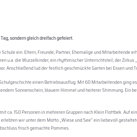
ag, sondern gleich dreifach gefeiert.
e Schule ein. Eltern, Freunde, Partner, Ehemalige und Mitarbeitende 
en u.a. die Wurzelkinder, ein rhythmischer Unterrichtsteil, der Zirkus
or. Anschließend lud der festlich geschmückte Garten bei Essen und T
chulgeschichte einen Betriebsausflug. Mit 60 Mitarbeitenden ging es 
trahlendem Sonnenschein, blauem Himmel und heiterer Stimmung. Ein be
it ca. 150 Personen in mehreren Gruppen nach Klein Flottbek. Auf ei
, erlebten wir unter dem Motto „Wiese und See“ ein liebevoll gestalt
 Abschluss frisch gemachte Pommes.