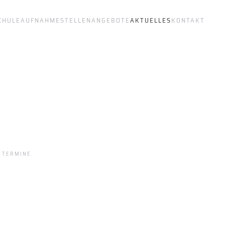
CHULE
AUFNAHME
STELLENANGEBOTE
AKTUELLES
KONTAKT
 TERMINE
.